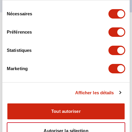
Sélection
Nécessaires
du
consentement
+
Spécifications
Tout développer
Préférences
Aesthetic Specifications
Statistiques
Environmental Specifications
Marketing
Functional Specifications
Mechanical Specifications
Afficher les détails
Mounting and Installation Specifications
Tout autoriser
Autoriser la sélection