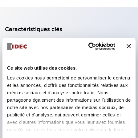
Caractéristiques clés
Bloc de contact à 2 étages avec 2 contacts,
permettant une configuration à 4 contacts
(assurant l'isolation entre les 2 contacts).
Ce site web utilise des cookies.
Profondeur du panneau de 39,9 mm (*bloc de
Les cookies nous permettent de personnaliser le contenu
contact à 11 étages), 59,9 mm (*bloc de contact à
et les annonces, d'offrir des fonctionnalités relatives aux
22 étages). Conception peu encombrante
médias sociaux et d'analyser notre trafic. Nous
possible.
partageons également des informations sur l'utilisation de
notre site avec nos partenaires de médias sociaux, de
Structure de sécurité de 3e génération :
publicité et d'analyse, qui peuvent combiner celles-ci
déclenchement à 2 actions, garde intégrée,
avec d'autres informations que vous leur avez fournies
structure de protection des doigts IP20.
ou qu'ils ont collectées lors de votre utilisation de leurs
services.