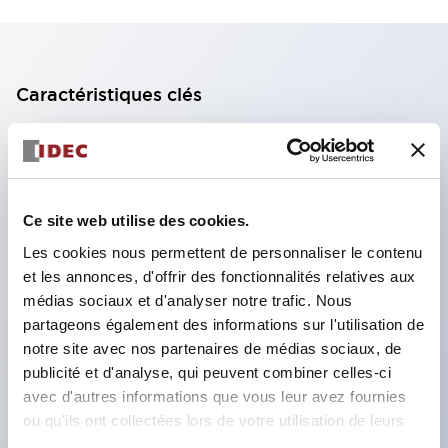
Caractéristiques clés
Bloc de contact à 2 étages avec 2 contacts,
permettant une configuration à 4 contacts
(assurant l'isolation entre les 2 contacts).
Ce site web utilise des cookies.
Profondeur du panneau de 39,9 mm (*bloc de
Les cookies nous permettent de personnaliser le contenu
contact à 11 étages), 59,9 mm (*bloc de contact à
et les annonces, d'offrir des fonctionnalités relatives aux
22 étages). Conception peu encombrante
médias sociaux et d'analyser notre trafic. Nous
possible.
partageons également des informations sur l'utilisation de
notre site avec nos partenaires de médias sociaux, de
Structure de sécurité de 3e génération :
publicité et d'analyse, qui peuvent combiner celles-ci
déclenchement à 2 actions, garde intégrée,
avec d'autres informations que vous leur avez fournies
structure de protection des doigts IP20.
ou qu'ils ont collectées lors de votre utilisation de leurs
services.