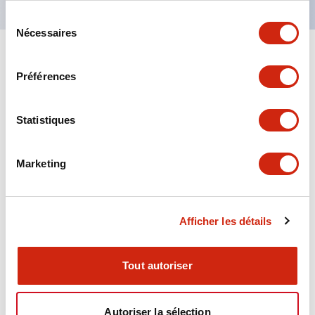
Sélection
Nécessaires
du
consentement
+
Spécifications
Tout développer
Préférences
Aesthetic Specifications
Statistiques
Environmental Specifications
Marketing
Functional Specifications
Mechanical Specifications
Afficher les détails
Mounting and Installation Specifications
Tout autoriser
Autoriser la sélection