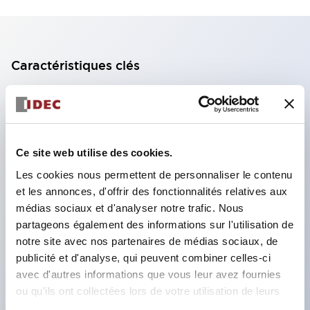
Caractéristiques clés
Bloc de contact à 2 étages avec 2 contacts,
permettant une configuration à 4 contacts
(assurant l'isolation entre les 2 contacts).
Ce site web utilise des cookies.
Profondeur du panneau de 39,9 mm (*bloc de
Les cookies nous permettent de personnaliser le contenu
contact à 11 étages), 59,9 mm (*bloc de contact à
et les annonces, d'offrir des fonctionnalités relatives aux
22 étages). Conception peu encombrante
médias sociaux et d'analyser notre trafic. Nous
possible.
partageons également des informations sur l'utilisation de
notre site avec nos partenaires de médias sociaux, de
Structure de sécurité de 3e génération :
publicité et d'analyse, qui peuvent combiner celles-ci
déclenchement à 2 actions, garde intégrée,
avec d'autres informations que vous leur avez fournies
structure de protection des doigts IP20.
ou qu'ils ont collectées lors de votre utilisation de leurs
services.