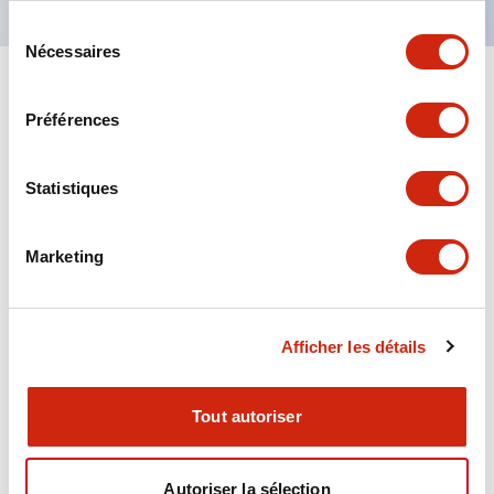
Sélection
Nécessaires
du
consentement
+
Spécifications
Tout développer
Préférences
Aesthetic Specifications
Statistiques
Environmental Specifications
Marketing
Functional Specifications
Mechanical Specifications
Afficher les détails
Mounting and Installation Specifications
Tout autoriser
Autoriser la sélection