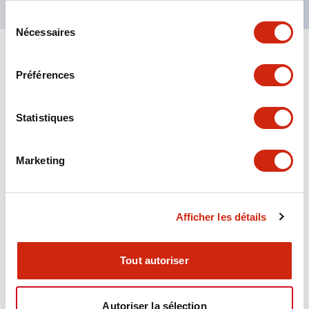
Sélection
Nécessaires
du
consentement
+
Spécifications
Tout développer
Préférences
Aesthetic Specifications
Statistiques
Environmental Specifications
Marketing
Functional Specifications
Mechanical Specifications
Afficher les détails
Mounting and Installation Specifications
Tout autoriser
Autoriser la sélection