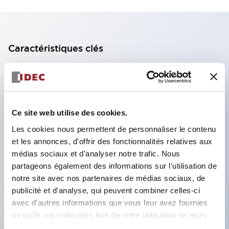
Caractéristiques clés
Bloc de contact à 2 étages avec 2 contacts,
permettant une configuration à 4 contacts
(assurant l'isolation entre les 2 contacts).
Ce site web utilise des cookies.
Profondeur du panneau de 39,9 mm (*bloc de
Les cookies nous permettent de personnaliser le contenu
contact à 11 étages), 59,9 mm (*bloc de contact à
et les annonces, d'offrir des fonctionnalités relatives aux
22 étages). Conception peu encombrante
médias sociaux et d'analyser notre trafic. Nous
possible.
partageons également des informations sur l'utilisation de
notre site avec nos partenaires de médias sociaux, de
Structure de sécurité de 3e génération :
publicité et d'analyse, qui peuvent combiner celles-ci
déclenchement à 2 actions, garde intégrée,
avec d'autres informations que vous leur avez fournies
structure de protection des doigts IP20.
ou qu'ils ont collectées lors de votre utilisation de leurs
services.