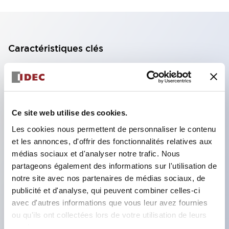
Caractéristiques clés
Bloc de contact à 2 étages avec 2 contacts,
permettant une configuration à 4 contacts
(assurant l'isolation entre les 2 contacts).
Ce site web utilise des cookies.
Profondeur du panneau de 39,9 mm (*bloc de
Les cookies nous permettent de personnaliser le contenu
contact à 11 étages), 59,9 mm (*bloc de contact à
et les annonces, d'offrir des fonctionnalités relatives aux
22 étages). Conception peu encombrante
médias sociaux et d'analyser notre trafic. Nous
possible.
partageons également des informations sur l'utilisation de
notre site avec nos partenaires de médias sociaux, de
Structure de sécurité de 3e génération :
publicité et d'analyse, qui peuvent combiner celles-ci
déclenchement à 2 actions, garde intégrée,
avec d'autres informations que vous leur avez fournies
structure de protection des doigts IP20.
ou qu'ils ont collectées lors de votre utilisation de leurs
services.