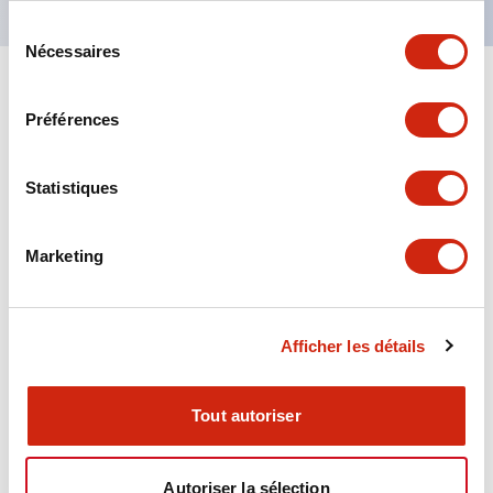
Sélection
Nécessaires
du
consentement
+
Spécifications
Tout développer
Préférences
Aesthetic Specifications
Statistiques
Environmental Specifications
Marketing
Functional Specifications
Mechanical Specifications
Afficher les détails
Mounting and Installation Specifications
Tout autoriser
Autoriser la sélection