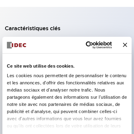
Caractéristiques clés
Bloc de contact à 2 étages avec 2 contacts,
permettant une configuration à 4 contacts
(assurant l'isolation entre les 2 contacts).
Ce site web utilise des cookies.
Profondeur du panneau de 39,9 mm (*bloc de
Les cookies nous permettent de personnaliser le contenu
contact à 11 étages), 59,9 mm (*bloc de contact à
et les annonces, d'offrir des fonctionnalités relatives aux
22 étages). Conception peu encombrante
médias sociaux et d'analyser notre trafic. Nous
possible.
partageons également des informations sur l'utilisation de
notre site avec nos partenaires de médias sociaux, de
Structure de sécurité de 3e génération :
publicité et d'analyse, qui peuvent combiner celles-ci
déclenchement à 2 actions, garde intégrée,
avec d'autres informations que vous leur avez fournies
structure de protection des doigts IP20.
ou qu'ils ont collectées lors de votre utilisation de leurs
services.