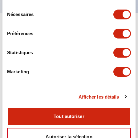
Sélection
Nécessaires
du
consentement
+
Spécifications
Tout développer
Préférences
Aesthetic Specifications
Statistiques
Environmental Specifications
Marketing
Functional Specifications
Mechanical Specifications
Afficher les détails
Mounting and Installation Specifications
Tout autoriser
Autoriser la sélection