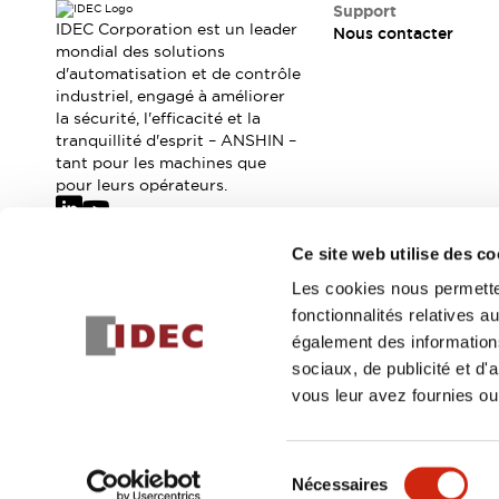
Où acheter
Support
IDEC Corporation est un leader
Nous contacter
Distributeurs en ligne
mondial des solutions
d'automatisation et de contrôle
industriel, engagé à améliorer
la sécurité, l'efficacité et la
tranquillité d'esprit – ANSHIN –
tant pour les machines que
pour leurs opérateurs.
Ce site web utilise des co
Abonnez-vous à notre newsletter
Les cookies nous permetten
fonctionnalités relatives 
Inscrivez-vou
également des informations
sociaux, de publicité et d
vous leur avez fournies ou 
© 2026 IDEC Corporation
Politique de confidentialité
Cond
Sélection
Nécessaires
DÉTAILS DU PROD
du