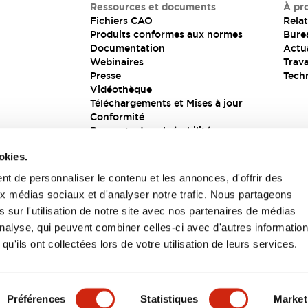
Ressources et documents
À pr
Fichiers CAO
Relat
Produits conformes aux normes
Bure
Documentation
Actua
Webinaires
Trava
Presse
Tech
Vidéothèque
Téléchargements et Mises à jour
Conformité
Rapports de vulnérabilité
Solution de sécurité
okies.
t de personnaliser le contenu et les annonces, d'offrir des
aux médias sociaux et d'analyser notre trafic. Nous partageons
s
 sur l'utilisation de notre site avec nos partenaires de médias
'analyse, qui peuvent combiner celles-ci avec d'autres informatio
qu'ils ont collectées lors de votre utilisation de leurs services.
itions générales
Préférences
Statistiques
Market
UIT
CARACTÉRISTIQUES CLÉS
SPÉCIFICATIONS
D