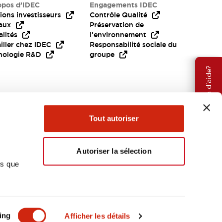
opos d’IDEC
Engagements IDEC
ions investisseurs
Contrôle Qualité
aux
Préservation de
lités
l'environnement
iller chez IDEC
Responsabilité sociale du
nologie R&D
groupe
Besoin d'aide?
Tout autoriser
Autoriser la sélection
ns que
EMEA
ing
Afficher les détails
OCUMENTS ET FICHIERS