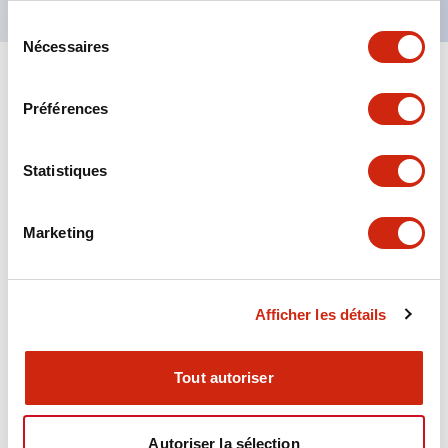
Sélection
Nécessaires
du
consentement
+
Spécifications
Tout développer
Préférences
Aesthetic Specifications
Statistiques
Environmental Specifications
Marketing
Functional Specifications
Mechanical Specifications
Afficher les détails
Mounting and Installation Specifications
Tout autoriser
Autoriser la sélection