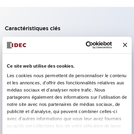
Caractéristiques clés
Bloc de contact à 2 étages avec 2 contacts,
permettant une configuration à 4 contacts
(assurant l'isolation entre les 2 contacts).
Ce site web utilise des cookies.
Profondeur du panneau de 39,9 mm (*bloc de
Les cookies nous permettent de personnaliser le contenu
contact à 11 étages), 59,9 mm (*bloc de contact à
et les annonces, d'offrir des fonctionnalités relatives aux
22 étages). Conception peu encombrante
médias sociaux et d'analyser notre trafic. Nous
possible.
partageons également des informations sur l'utilisation de
notre site avec nos partenaires de médias sociaux, de
Structure de sécurité de 3e génération :
publicité et d'analyse, qui peuvent combiner celles-ci
déclenchement à 2 actions, garde intégrée,
avec d'autres informations que vous leur avez fournies
structure de protection des doigts IP20.
ou qu'ils ont collectées lors de votre utilisation de leurs
services.