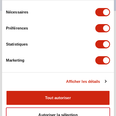
Sélection
Nécessaires
du
consentement
+
Spécifications
Tout développer
Préférences
Aesthetic Specifications
Statistiques
Environmental Specifications
Marketing
Functional Specifications
Mechanical Specifications
Afficher les détails
Mounting and Installation Specifications
Tout autoriser
Autoriser la sélection