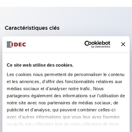
Caractéristiques clés
Bloc de contact à 2 étages avec 2 contacts,
permettant une configuration à 4 contacts
(assurant l'isolation entre les 2 contacts).
Ce site web utilise des cookies.
Profondeur du panneau de 39,9 mm (*bloc de
Les cookies nous permettent de personnaliser le contenu
contact à 11 étages), 59,9 mm (*bloc de contact à
et les annonces, d'offrir des fonctionnalités relatives aux
22 étages). Conception peu encombrante
médias sociaux et d'analyser notre trafic. Nous
possible.
partageons également des informations sur l'utilisation de
notre site avec nos partenaires de médias sociaux, de
Structure de sécurité de 3e génération :
publicité et d'analyse, qui peuvent combiner celles-ci
déclenchement à 2 actions, garde intégrée,
avec d'autres informations que vous leur avez fournies
structure de protection des doigts IP20.
ou qu'ils ont collectées lors de votre utilisation de leurs
services.