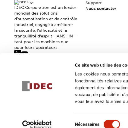
Où acheter
Support
IDEC Corporation est un leader
Nous contacter
Distributeurs en ligne
mondial des solutions
d'automatisation et de contrôle
industriel, engagé à améliorer
la sécurité, l'efficacité et la
tranquillité d'esprit – ANSHIN –
tant pour les machines que
pour leurs opérateurs.
Ce site web utilise des co
Abonnez-vous à notre newsletter
Les cookies nous permetten
fonctionnalités relatives 
Inscrivez-vou
également des informations
sociaux, de publicité et d
vous leur avez fournies ou 
© 2026 IDEC Corporation
Politique de confidentialité
Cond
Sélection
Nécessaires
DÉTAILS DU PROD
du