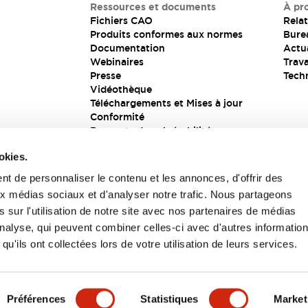
Ressources et documents
À pr
Fichiers CAO
Relat
Produits conformes aux normes
Bure
Documentation
Actua
Webinaires
Trava
Presse
Tech
Vidéothèque
Téléchargements et Mises à jour
Conformité
Rapports de vulnérabilité
Solution de sécurité
okies.
t de personnaliser le contenu et les annonces, d'offrir des
aux médias sociaux et d'analyser notre trafic. Nous partageons
s
 sur l'utilisation de notre site avec nos partenaires de médias
'analyse, qui peuvent combiner celles-ci avec d'autres informatio
qu'ils ont collectées lors de votre utilisation de leurs services.
itions générales
Préférences
Statistiques
Market
UIT
CARACTÉRISTIQUES CLÉS
SPÉCIFICATIONS
D