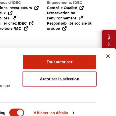
opos d’IDEC
Engagements IDEC
ions investisseurs
Contrôle Qualité
aux
Préservation de
lités
l'environnement
iller chez IDEC
Responsabilité sociale du
nologie R&D
groupe
Besoin d'aide?
Tout autoriser
Autoriser la sélection
ns que
EMEA
ing
Afficher les détails
OCUMENTS ET FICHIERS