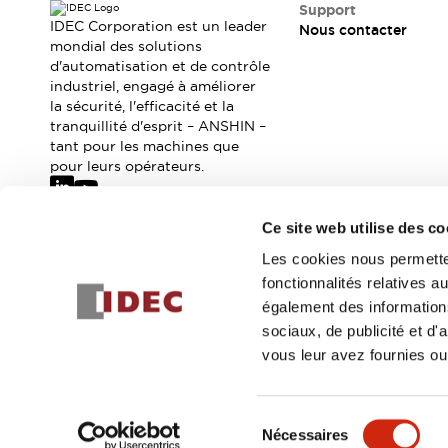
Où acheter
Support
IDEC Corporation est un leader
Nous contacter
Distributeurs en ligne
mondial des solutions
d'automatisation et de contrôle
industriel, engagé à améliorer
la sécurité, l'efficacité et la
tranquillité d'esprit – ANSHIN –
tant pour les machines que
pour leurs opérateurs.
Ce site web utilise des co
Abonnez-vous à notre newsletter
Les cookies nous permetten
fonctionnalités relatives 
Inscrivez-vou
également des informations
sociaux, de publicité et d
vous leur avez fournies ou 
© 2026 IDEC Corporation
Politique de confidentialité
Cond
Sélection
Nécessaires
DÉTAILS DU PROD
du