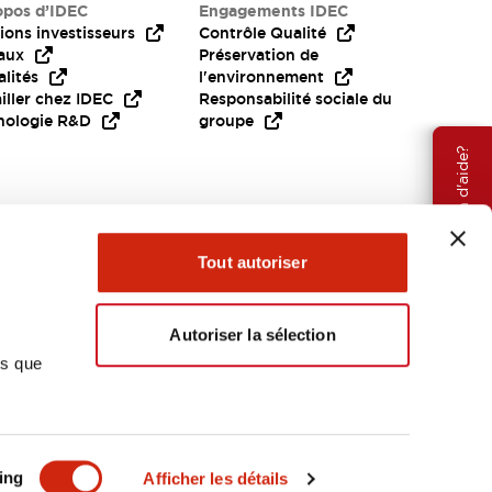
opos d’IDEC
Engagements IDEC
ions investisseurs
Contrôle Qualité
aux
Préservation de
lités
l'environnement
iller chez IDEC
Responsabilité sociale du
nologie R&D
groupe
Besoin d'aide?
Tout autoriser
Autoriser la sélection
ns que
EMEA
ing
Afficher les détails
OCUMENTS ET FICHIERS