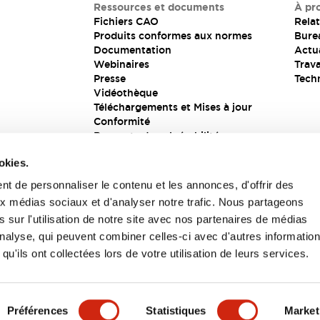
Ressources et documents
À pr
Fichiers CAO
Relat
Produits conformes aux normes
Bure
Documentation
Actua
Webinaires
Trava
Presse
Tech
Vidéothèque
Téléchargements et Mises à jour
Conformité
Rapports de vulnérabilité
Solution de sécurité
okies.
t de personnaliser le contenu et les annonces, d'offrir des
aux médias sociaux et d'analyser notre trafic. Nous partageons
s
 sur l'utilisation de notre site avec nos partenaires de médias
'analyse, qui peuvent combiner celles-ci avec d'autres informatio
qu'ils ont collectées lors de votre utilisation de leurs services.
itions générales
Préférences
Statistiques
Market
UIT
CARACTÉRISTIQUES CLÉS
SPÉCIFICATIONS
D