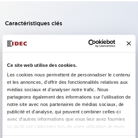
Caractéristiques clés
Bloc de contact à 2 étages avec 2 contacts,
permettant une configuration à 4 contacts
(assurant l'isolation entre les 2 contacts).
Ce site web utilise des cookies.
Profondeur du panneau de 39,9 mm (*bloc de
Les cookies nous permettent de personnaliser le contenu
contact à 11 étages), 59,9 mm (*bloc de contact à
et les annonces, d'offrir des fonctionnalités relatives aux
22 étages). Conception peu encombrante
médias sociaux et d'analyser notre trafic. Nous
possible.
partageons également des informations sur l'utilisation de
Structure de sécurité de 3e génération :
notre site avec nos partenaires de médias sociaux, de
publicité et d'analyse, qui peuvent combiner celles-ci
déclenchement à 2 actions, garde intégrée,
avec d'autres informations que vous leur avez fournies
structure de protection des doigts IP20.
ou qu'ils ont collectées lors de votre utilisation de leurs
services.