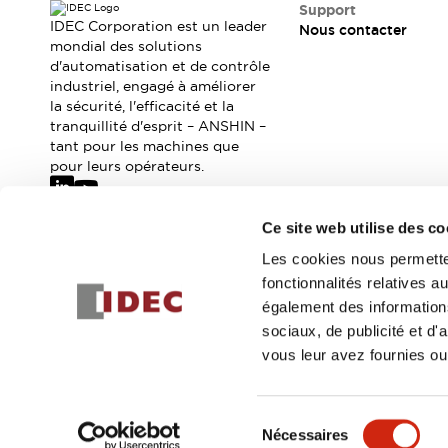
Où acheter
Support
IDEC Corporation est un leader
Nous contacter
Distributeurs en ligne
mondial des solutions
d'automatisation et de contrôle
industriel, engagé à améliorer
la sécurité, l'efficacité et la
tranquillité d'esprit – ANSHIN –
tant pour les machines que
pour leurs opérateurs.
Ce site web utilise des co
Abonnez-vous à notre newsletter
Les cookies nous permetten
fonctionnalités relatives 
Inscrivez-vou
également des informations
sociaux, de publicité et d
vous leur avez fournies ou 
© 2026 IDEC Corporation
Politique de confidentialité
Cond
Sélection
Nécessaires
DÉTAILS DU PROD
du