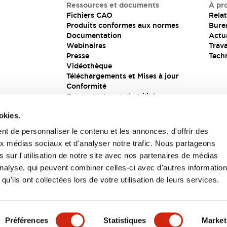
Ressources et documents
À pr
Fichiers CAO
Relat
Produits conformes aux normes
Bure
Documentation
Actua
Webinaires
Trava
Presse
Tech
Vidéothèque
Téléchargements et Mises à jour
Conformité
Rapports de vulnérabilité
Solution de sécurité
okies.
t de personnaliser le contenu et les annonces, d'offrir des
aux médias sociaux et d'analyser notre trafic. Nous partageons
s
 sur l'utilisation de notre site avec nos partenaires de médias
'analyse, qui peuvent combiner celles-ci avec d'autres informatio
qu'ils ont collectées lors de votre utilisation de leurs services.
itions générales
Préférences
Statistiques
Market
UIT
CARACTÉRISTIQUES CLÉS
SPÉCIFICATIONS
D