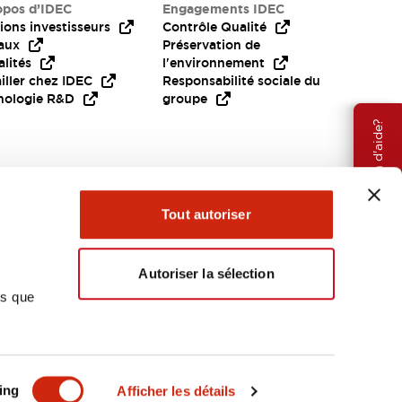
opos d’IDEC
Engagements IDEC
ions investisseurs
Contrôle Qualité
aux
Préservation de
lités
l'environnement
iller chez IDEC
Responsabilité sociale du
nologie R&D
groupe
Besoin d'aide?
Tout autoriser
Autoriser la sélection
ns que
EMEA
ing
Afficher les détails
OCUMENTS ET FICHIERS