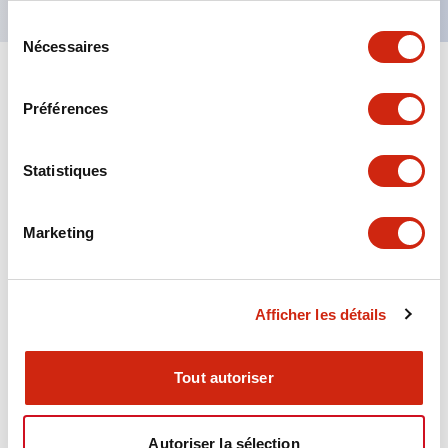
Sélection
Nécessaires
du
consentement
+
Spécifications
Tout développer
Préférences
Aesthetic Specifications
Statistiques
Environmental Specifications
Marketing
Functional Specifications
Mechanical Specifications
Afficher les détails
Mounting and Installation Specifications
Tout autoriser
Autoriser la sélection