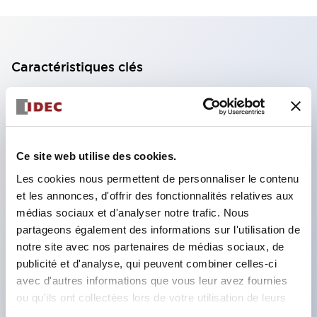
Caractéristiques clés
Bloc de contact à 2 étages avec 2 contacts,
permettant une configuration à 4 contacts
(assurant l'isolation entre les 2 contacts).
Ce site web utilise des cookies.
Profondeur du panneau de 39,9 mm (*bloc de
Les cookies nous permettent de personnaliser le contenu
contact à 11 étages), 59,9 mm (*bloc de contact à
et les annonces, d'offrir des fonctionnalités relatives aux
22 étages). Conception peu encombrante
médias sociaux et d'analyser notre trafic. Nous
possible.
partageons également des informations sur l'utilisation de
notre site avec nos partenaires de médias sociaux, de
Structure de sécurité de 3e génération :
publicité et d'analyse, qui peuvent combiner celles-ci
déclenchement à 2 actions, garde intégrée,
avec d'autres informations que vous leur avez fournies
structure de protection des doigts IP20.
ou qu'ils ont collectées lors de votre utilisation de leurs
services.