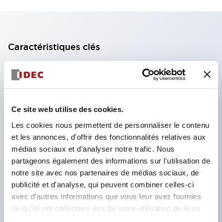
Caractéristiques clés
Bloc de contact à 2 étages avec 2 contacts,
permettant une configuration à 4 contacts
(assurant l'isolation entre les 2 contacts).
Ce site web utilise des cookies.
Profondeur du panneau de 39,9 mm (*bloc de
Les cookies nous permettent de personnaliser le contenu
contact à 11 étages), 59,9 mm (*bloc de contact à
et les annonces, d'offrir des fonctionnalités relatives aux
22 étages). Conception peu encombrante
médias sociaux et d'analyser notre trafic. Nous
possible.
partageons également des informations sur l'utilisation de
notre site avec nos partenaires de médias sociaux, de
Structure de sécurité de 3e génération :
publicité et d'analyse, qui peuvent combiner celles-ci
déclenchement à 2 actions, garde intégrée,
avec d'autres informations que vous leur avez fournies
structure de protection des doigts IP20.
ou qu'ils ont collectées lors de votre utilisation de leurs
services.