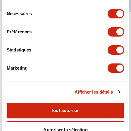
Sélection
Nécessaires
du
consentement
+
Spécifications
Tout développer
Préférences
Aesthetic Specifications
Statistiques
Environmental Specifications
Marketing
Functional Specifications
Mechanical Specifications
Afficher les détails
Mounting and Installation Specifications
Tout autoriser
Autoriser la sélection