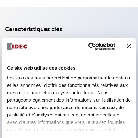
Caractéristiques clés
Bloc de contact à 2 étages avec 2 contacts,
permettant une configuration à 4 contacts
(assurant l'isolation entre les 2 contacts).
Ce site web utilise des cookies.
Profondeur du panneau de 39,9 mm (*bloc de
Les cookies nous permettent de personnaliser le contenu
contact à 11 étages), 59,9 mm (*bloc de contact à
et les annonces, d'offrir des fonctionnalités relatives aux
22 étages). Conception peu encombrante
médias sociaux et d'analyser notre trafic. Nous
possible.
partageons également des informations sur l'utilisation de
notre site avec nos partenaires de médias sociaux, de
Structure de sécurité de 3e génération :
publicité et d'analyse, qui peuvent combiner celles-ci
déclenchement à 2 actions, garde intégrée,
avec d'autres informations que vous leur avez fournies
structure de protection des doigts IP20.
ou qu'ils ont collectées lors de votre utilisation de leurs
services.