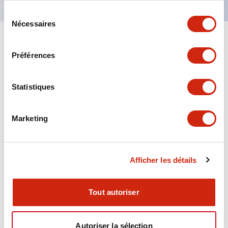
Sélection
Nécessaires
du
consentement
+
Spécifications
Tout développer
Préférences
Aesthetic Specifications
Statistiques
Environmental Specifications
Marketing
Functional Specifications
Mechanical Specifications
Afficher les détails
Mounting and Installation Specifications
Tout autoriser
Autoriser la sélection