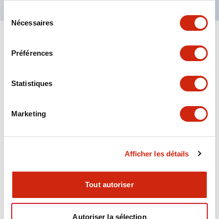
Sélection
Nécessaires
du
consentement
+
Spécifications
Tout développer
Préférences
Aesthetic Specifications
Statistiques
Environmental Specifications
Marketing
Functional Specifications
Mechanical Specifications
Afficher les détails
Mounting and Installation Specifications
Tout autoriser
Autoriser la sélection