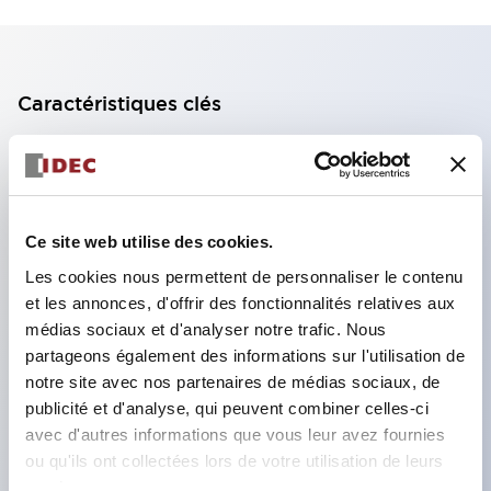
Caractéristiques clés
Bloc de contact à 2 étages avec 2 contacts,
permettant une configuration à 4 contacts
(assurant l'isolation entre les 2 contacts).
Ce site web utilise des cookies.
Profondeur du panneau de 39,9 mm (*bloc de
Les cookies nous permettent de personnaliser le contenu
contact à 11 étages), 59,9 mm (*bloc de contact à
et les annonces, d'offrir des fonctionnalités relatives aux
22 étages). Conception peu encombrante
médias sociaux et d'analyser notre trafic. Nous
possible.
partageons également des informations sur l'utilisation de
notre site avec nos partenaires de médias sociaux, de
Structure de sécurité de 3e génération :
publicité et d'analyse, qui peuvent combiner celles-ci
déclenchement à 2 actions, garde intégrée,
avec d'autres informations que vous leur avez fournies
structure de protection des doigts IP20.
ou qu'ils ont collectées lors de votre utilisation de leurs
services.