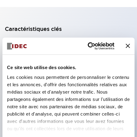
Caractéristiques clés
Bloc de contact à 2 étages avec 2 contacts,
permettant une configuration à 4 contacts
(assurant l'isolation entre les 2 contacts).
Ce site web utilise des cookies.
Profondeur du panneau de 39,9 mm (*bloc de
Les cookies nous permettent de personnaliser le contenu
contact à 11 étages), 59,9 mm (*bloc de contact à
et les annonces, d'offrir des fonctionnalités relatives aux
22 étages). Conception peu encombrante
médias sociaux et d'analyser notre trafic. Nous
possible.
partageons également des informations sur l'utilisation de
notre site avec nos partenaires de médias sociaux, de
Structure de sécurité de 3e génération :
publicité et d'analyse, qui peuvent combiner celles-ci
déclenchement à 2 actions, garde intégrée,
avec d'autres informations que vous leur avez fournies
structure de protection des doigts IP20.
ou qu'ils ont collectées lors de votre utilisation de leurs
services.