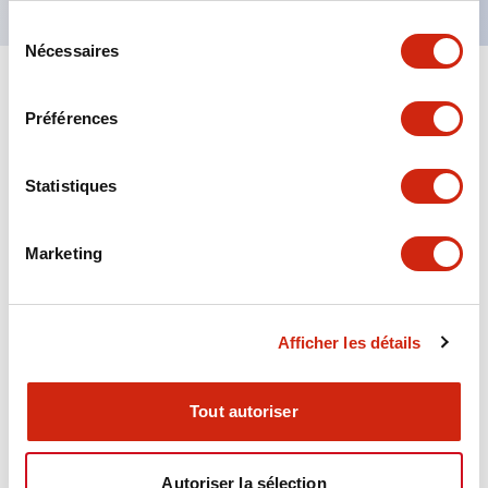
Sélection
Nécessaires
du
consentement
+
Spécifications
Tout développer
Préférences
Aesthetic Specifications
Statistiques
Environmental Specifications
Marketing
Functional Specifications
Mechanical Specifications
Afficher les détails
Mounting and Installation Specifications
Tout autoriser
Autoriser la sélection