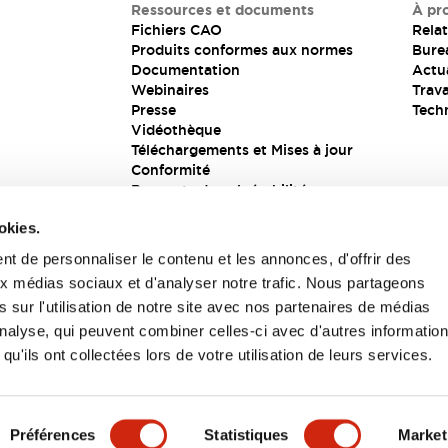
Ressources et documents
À pr
Fichiers CAO
Relat
Produits conformes aux normes
Bure
Documentation
Actua
Webinaires
Trava
Presse
Tech
Vidéothèque
Téléchargements et Mises à jour
Conformité
Rapports de vulnérabilité
Solution de sécurité
okies.
t de personnaliser le contenu et les annonces, d'offrir des
aux médias sociaux et d'analyser notre trafic. Nous partageons
s
 sur l'utilisation de notre site avec nos partenaires de médias
'analyse, qui peuvent combiner celles-ci avec d'autres informatio
qu'ils ont collectées lors de votre utilisation de leurs services.
itions générales
Préférences
Statistiques
Market
UIT
CARACTÉRISTIQUES CLÉS
SPÉCIFICATIONS
D