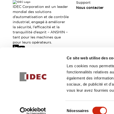
Où acheter
Support
IDEC Corporation est un leader
Nous contacter
Distributeurs en ligne
mondial des solutions
d'automatisation et de contrôle
industriel, engagé à améliorer
la sécurité, l'efficacité et la
tranquillité d'esprit – ANSHIN –
tant pour les machines que
pour leurs opérateurs.
Ce site web utilise des co
Abonnez-vous à notre newsletter
Les cookies nous permetten
fonctionnalités relatives 
Inscrivez-vou
également des informations
sociaux, de publicité et d
vous leur avez fournies ou 
© 2026 IDEC Corporation
Politique de confidentialité
Cond
Sélection
Nécessaires
DÉTAILS DU PROD
du