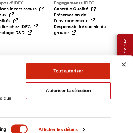
opos d’IDEC
Engagements IDEC
ions investisseurs
Contrôle Qualité
aux
Préservation de
lités
l'environnement
iller chez IDEC
Responsabilité sociale du
nologie R&D
groupe
Besoin d'aide?
Tout autoriser
Autoriser la sélection
ns que
EMEA
ing
Afficher les détails
OCUMENTS ET FICHIERS