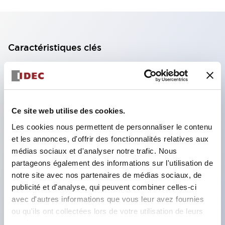
Caractéristiques clés
Bloc de contact à 2 étages avec 2 contacts,
permettant une configuration à 4 contacts
(assurant l'isolation entre les 2 contacts).
Ce site web utilise des cookies.
Profondeur du panneau de 39,9 mm (*bloc de
Les cookies nous permettent de personnaliser le contenu
contact à 11 étages), 59,9 mm (*bloc de contact à
et les annonces, d'offrir des fonctionnalités relatives aux
22 étages). Conception peu encombrante
médias sociaux et d'analyser notre trafic. Nous
possible.
partageons également des informations sur l'utilisation de
notre site avec nos partenaires de médias sociaux, de
Structure de sécurité de 3e génération :
publicité et d'analyse, qui peuvent combiner celles-ci
déclenchement à 2 actions, garde intégrée,
avec d'autres informations que vous leur avez fournies
structure de protection des doigts IP20.
ou qu'ils ont collectées lors de votre utilisation de leurs
services.