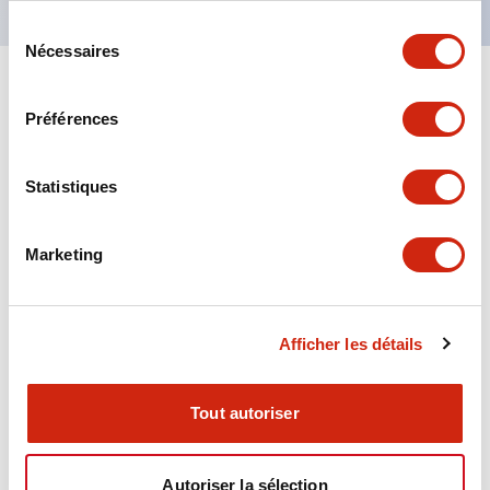
Sélection
Nécessaires
du
consentement
+
Spécifications
Tout développer
Préférences
Aesthetic Specifications
Statistiques
Environmental Specifications
Marketing
Functional Specifications
Mechanical Specifications
Afficher les détails
Mounting and Installation Specifications
Tout autoriser
Autoriser la sélection