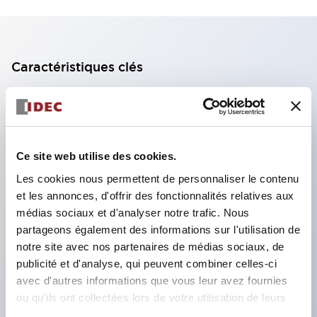
Caractéristiques clés
Bloc de contact à 2 étages avec 2 contacts,
permettant une configuration à 4 contacts
(assurant l'isolation entre les 2 contacts).
Ce site web utilise des cookies.
Profondeur du panneau de 39,9 mm (*bloc de
Les cookies nous permettent de personnaliser le contenu
contact à 11 étages), 59,9 mm (*bloc de contact à
et les annonces, d'offrir des fonctionnalités relatives aux
22 étages). Conception peu encombrante
médias sociaux et d'analyser notre trafic. Nous
possible.
partageons également des informations sur l'utilisation de
notre site avec nos partenaires de médias sociaux, de
Structure de sécurité de 3e génération :
publicité et d'analyse, qui peuvent combiner celles-ci
déclenchement à 2 actions, garde intégrée,
avec d'autres informations que vous leur avez fournies
structure de protection des doigts IP20.
ou qu'ils ont collectées lors de votre utilisation de leurs
services.