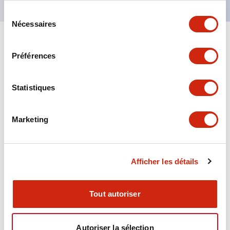
Sélection
Nécessaires
du
consentement
+
Spécifications
Tout développer
Préférences
Aesthetic Specifications
Statistiques
Environmental Specifications
Marketing
Functional Specifications
Mechanical Specifications
Afficher les détails
Mounting and Installation Specifications
Tout autoriser
Autoriser la sélection