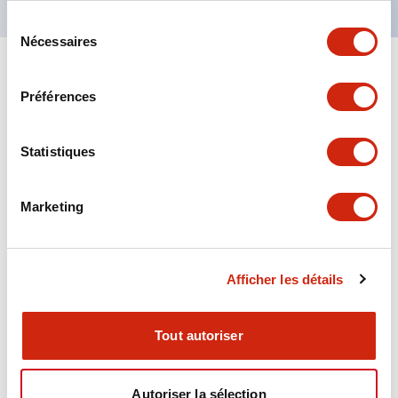
Sélection
Nécessaires
du
consentement
+
Spécifications
Tout développer
Préférences
Aesthetic Specifications
Statistiques
Environmental Specifications
Marketing
Functional Specifications
Mechanical Specifications
Afficher les détails
Mounting and Installation Specifications
Tout autoriser
Autoriser la sélection