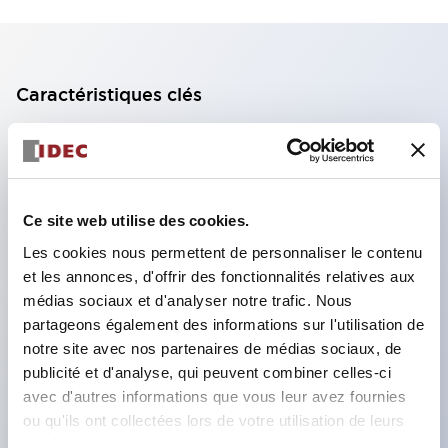
Caractéristiques clés
Bloc de contact à 2 étages avec 2 contacts,
permettant une configuration à 4 contacts
(assurant l'isolation entre les 2 contacts).
Ce site web utilise des cookies.
Profondeur du panneau de 39,9 mm (*bloc de
Les cookies nous permettent de personnaliser le contenu
contact à 11 étages), 59,9 mm (*bloc de contact à
et les annonces, d'offrir des fonctionnalités relatives aux
22 étages). Conception peu encombrante
médias sociaux et d'analyser notre trafic. Nous
possible.
partageons également des informations sur l'utilisation de
notre site avec nos partenaires de médias sociaux, de
Structure de sécurité de 3e génération :
publicité et d'analyse, qui peuvent combiner celles-ci
déclenchement à 2 actions, garde intégrée,
avec d'autres informations que vous leur avez fournies
structure de protection des doigts IP20.
ou qu'ils ont collectées lors de votre utilisation de leurs
services.