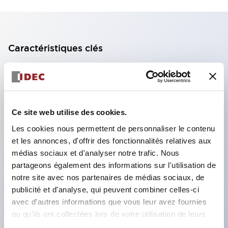
Caractéristiques clés
Bloc de contact à 2 étages avec 2 contacts,
permettant une configuration à 4 contacts
(assurant l'isolation entre les 2 contacts).
Ce site web utilise des cookies.
Profondeur du panneau de 39,9 mm (*bloc de
Les cookies nous permettent de personnaliser le contenu
contact à 11 étages), 59,9 mm (*bloc de contact à
et les annonces, d'offrir des fonctionnalités relatives aux
22 étages). Conception peu encombrante
médias sociaux et d'analyser notre trafic. Nous
possible.
partageons également des informations sur l'utilisation de
notre site avec nos partenaires de médias sociaux, de
Structure de sécurité de 3e génération :
publicité et d'analyse, qui peuvent combiner celles-ci
déclenchement à 2 actions, garde intégrée,
avec d'autres informations que vous leur avez fournies
structure de protection des doigts IP20.
ou qu'ils ont collectées lors de votre utilisation de leurs
services.