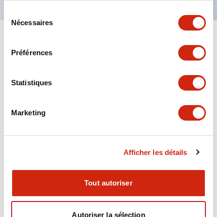
Sélection
Nécessaires
du
consentement
+
Spécifications
Tout développer
Préférences
Aesthetic Specifications
Statistiques
Environmental Specifications
Marketing
Functional Specifications
Mechanical Specifications
Afficher les détails
Mounting and Installation Specifications
Tout autoriser
Autoriser la sélection