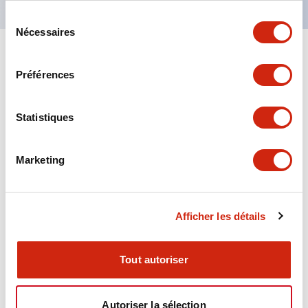
Sélection
Nécessaires
du
consentement
+
Spécifications
Tout développer
Préférences
Aesthetic Specifications
Statistiques
Environmental Specifications
Marketing
Functional Specifications
Mechanical Specifications
Afficher les détails
Mounting and Installation Specifications
Tout autoriser
Autoriser la sélection