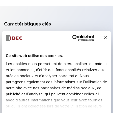
Caractéristiques clés
Bloc de contact à 2 étages avec 2 contacts,
permettant une configuration à 4 contacts
(assurant l'isolation entre les 2 contacts).
Ce site web utilise des cookies.
Profondeur du panneau de 39,9 mm (*bloc de
Les cookies nous permettent de personnaliser le contenu
contact à 11 étages), 59,9 mm (*bloc de contact à
et les annonces, d'offrir des fonctionnalités relatives aux
22 étages). Conception peu encombrante
médias sociaux et d'analyser notre trafic. Nous
possible.
partageons également des informations sur l'utilisation de
notre site avec nos partenaires de médias sociaux, de
Structure de sécurité de 3e génération :
publicité et d'analyse, qui peuvent combiner celles-ci
déclenchement à 2 actions, garde intégrée,
avec d'autres informations que vous leur avez fournies
structure de protection des doigts IP20.
ou qu'ils ont collectées lors de votre utilisation de leurs
services.