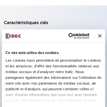
Caractéristiques clés
Bloc de contact à 2 étages avec 2 contacts,
permettant une configuration à 4 contacts
(assurant l'isolation entre les 2 contacts).
Ce site web utilise des cookies.
Profondeur du panneau de 39,9 mm (*bloc de
Les cookies nous permettent de personnaliser le contenu
contact à 11 étages), 59,9 mm (*bloc de contact à
et les annonces, d'offrir des fonctionnalités relatives aux
22 étages). Conception peu encombrante
médias sociaux et d'analyser notre trafic. Nous
possible.
partageons également des informations sur l'utilisation de
notre site avec nos partenaires de médias sociaux, de
Structure de sécurité de 3e génération :
publicité et d'analyse, qui peuvent combiner celles-ci
déclenchement à 2 actions, garde intégrée,
avec d'autres informations que vous leur avez fournies
structure de protection des doigts IP20.
ou qu'ils ont collectées lors de votre utilisation de leurs
services.