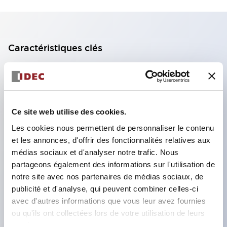
Caractéristiques clés
Bloc de contact à 2 étages avec 2 contacts,
permettant une configuration à 4 contacts
(assurant l'isolation entre les 2 contacts).
Ce site web utilise des cookies.
Profondeur du panneau de 39,9 mm (*bloc de
Les cookies nous permettent de personnaliser le contenu
contact à 11 étages), 59,9 mm (*bloc de contact à
et les annonces, d'offrir des fonctionnalités relatives aux
22 étages). Conception peu encombrante
médias sociaux et d'analyser notre trafic. Nous
possible.
partageons également des informations sur l'utilisation de
notre site avec nos partenaires de médias sociaux, de
Structure de sécurité de 3e génération :
publicité et d'analyse, qui peuvent combiner celles-ci
déclenchement à 2 actions, garde intégrée,
avec d'autres informations que vous leur avez fournies
structure de protection des doigts IP20.
ou qu'ils ont collectées lors de votre utilisation de leurs
services.