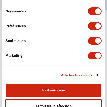
Sélection
Nécessaires
du
consentement
+
Spécifications
Tout développer
Préférences
Aesthetic Specifications
Statistiques
Environmental Specifications
Marketing
Functional Specifications
Mechanical Specifications
Afficher les détails
Mounting and Installation Specifications
Tout autoriser
Autoriser la sélection