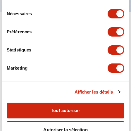
Sélection
Nécessaires
du
consentement
+
Spécifications
Tout développer
Préférences
Aesthetic Specifications
Statistiques
Environmental Specifications
Marketing
Functional Specifications
Mechanical Specifications
Afficher les détails
Mounting and Installation Specifications
Tout autoriser
Autoriser la sélection