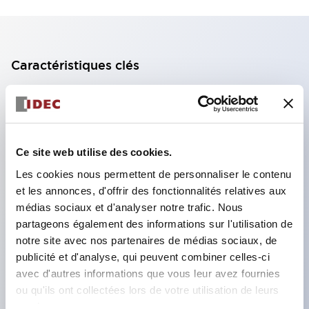
Caractéristiques clés
Bloc de contact à 2 étages avec 2 contacts,
permettant une configuration à 4 contacts
(assurant l'isolation entre les 2 contacts).
Ce site web utilise des cookies.
Profondeur du panneau de 39,9 mm (*bloc de
Les cookies nous permettent de personnaliser le contenu
contact à 11 étages), 59,9 mm (*bloc de contact à
et les annonces, d'offrir des fonctionnalités relatives aux
22 étages). Conception peu encombrante
médias sociaux et d'analyser notre trafic. Nous
possible.
partageons également des informations sur l'utilisation de
notre site avec nos partenaires de médias sociaux, de
Structure de sécurité de 3e génération :
publicité et d'analyse, qui peuvent combiner celles-ci
déclenchement à 2 actions, garde intégrée,
avec d'autres informations que vous leur avez fournies
structure de protection des doigts IP20.
ou qu'ils ont collectées lors de votre utilisation de leurs
services.