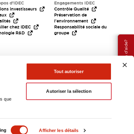
opos d’IDEC
Engagements IDEC
ions investisseurs
Contrôle Qualité
aux
Préservation de
lités
l'environnement
iller chez IDEC
Responsabilité sociale du
nologie R&D
groupe
Besoin d'aide?
Tout autoriser
Autoriser la sélection
ns que
EMEA
ing
Afficher les détails
OCUMENTS ET FICHIERS