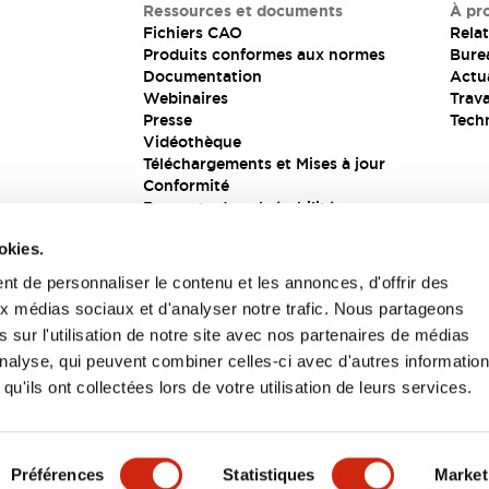
Ressources et documents
À pr
Fichiers CAO
Relat
Produits conformes aux normes
Bure
Documentation
Actua
Webinaires
Trava
Presse
Tech
Vidéothèque
Téléchargements et Mises à jour
Conformité
Rapports de vulnérabilité
Solution de sécurité
okies.
t de personnaliser le contenu et les annonces, d'offrir des
aux médias sociaux et d'analyser notre trafic. Nous partageons
s
 sur l'utilisation de notre site avec nos partenaires de médias
'analyse, qui peuvent combiner celles-ci avec d'autres informatio
qu'ils ont collectées lors de votre utilisation de leurs services.
itions générales
Préférences
Statistiques
Market
UIT
CARACTÉRISTIQUES CLÉS
SPÉCIFICATIONS
D