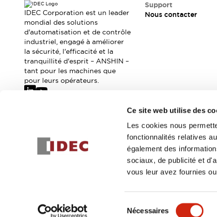
Où acheter
Support
IDEC Corporation est un leader
Nous contacter
Distributeurs en ligne
mondial des solutions
d'automatisation et de contrôle
industriel, engagé à améliorer
la sécurité, l'efficacité et la
tranquillité d'esprit – ANSHIN –
tant pour les machines que
pour leurs opérateurs.
Ce site web utilise des co
Abonnez-vous à notre newsletter
Les cookies nous permetten
fonctionnalités relatives 
Inscrivez-vou
également des informations
sociaux, de publicité et d
vous leur avez fournies ou 
© 2026 IDEC Corporation
Politique de confidentialité
Cond
Sélection
Nécessaires
DÉTAILS DU PROD
du