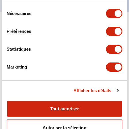
Sélection
Nécessaires
du
consentement
+
Spécifications
Tout développer
Préférences
Aesthetic Specifications
Statistiques
Environmental Specifications
Marketing
Functional Specifications
Mechanical Specifications
Afficher les détails
Mounting and Installation Specifications
Tout autoriser
Autoriser la sélection