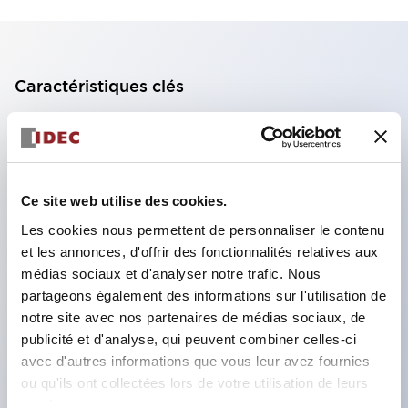
Caractéristiques clés
Bloc de contact à 2 étages avec 2 contacts,
permettant une configuration à 4 contacts
(assurant l'isolation entre les 2 contacts).
Ce site web utilise des cookies.
Profondeur du panneau de 39,9 mm (*bloc de
Les cookies nous permettent de personnaliser le contenu
contact à 11 étages), 59,9 mm (*bloc de contact à
et les annonces, d'offrir des fonctionnalités relatives aux
22 étages). Conception peu encombrante
médias sociaux et d'analyser notre trafic. Nous
possible.
partageons également des informations sur l'utilisation de
notre site avec nos partenaires de médias sociaux, de
Structure de sécurité de 3e génération :
publicité et d'analyse, qui peuvent combiner celles-ci
déclenchement à 2 actions, garde intégrée,
avec d'autres informations que vous leur avez fournies
structure de protection des doigts IP20.
ou qu'ils ont collectées lors de votre utilisation de leurs
services.