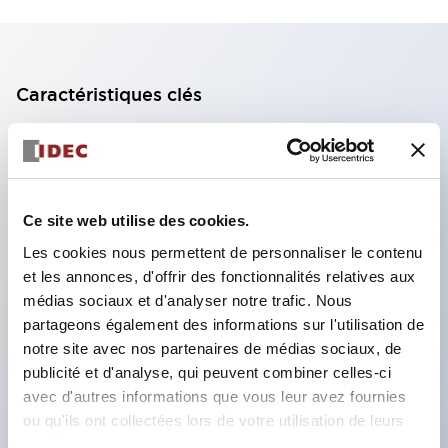
Caractéristiques clés
Bloc de contact à 2 étages avec 2 contacts,
permettant une configuration à 4 contacts
(assurant l'isolation entre les 2 contacts).
Ce site web utilise des cookies.
Profondeur du panneau de 39,9 mm (*bloc de
Les cookies nous permettent de personnaliser le contenu
contact à 11 étages), 59,9 mm (*bloc de contact à
et les annonces, d'offrir des fonctionnalités relatives aux
22 étages). Conception peu encombrante
médias sociaux et d'analyser notre trafic. Nous
possible.
partageons également des informations sur l'utilisation de
notre site avec nos partenaires de médias sociaux, de
Structure de sécurité de 3e génération :
publicité et d'analyse, qui peuvent combiner celles-ci
déclenchement à 2 actions, garde intégrée,
avec d'autres informations que vous leur avez fournies
structure de protection des doigts IP20.
ou qu'ils ont collectées lors de votre utilisation de leurs
services.