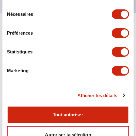
Sélection
Nécessaires
du
consentement
+
Spécifications
Tout développer
Préférences
Aesthetic Specifications
Statistiques
Environmental Specifications
Marketing
Functional Specifications
Mechanical Specifications
Afficher les détails
Mounting and Installation Specifications
Tout autoriser
Autoriser la sélection