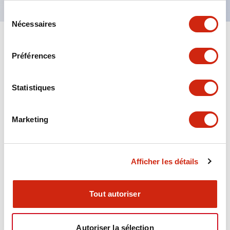
Sélection
Nécessaires
du
consentement
+
Spécifications
Tout développer
Préférences
Aesthetic Specifications
Statistiques
Environmental Specifications
Marketing
Functional Specifications
Mechanical Specifications
Afficher les détails
Mounting and Installation Specifications
Tout autoriser
Autoriser la sélection