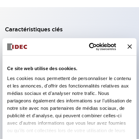
Caractéristiques clés
Bloc de contact à 2 étages avec 2 contacts,
permettant une configuration à 4 contacts
(assurant l'isolation entre les 2 contacts).
Ce site web utilise des cookies.
Profondeur du panneau de 39,9 mm (*bloc de
Les cookies nous permettent de personnaliser le contenu
contact à 11 étages), 59,9 mm (*bloc de contact à
et les annonces, d'offrir des fonctionnalités relatives aux
22 étages). Conception peu encombrante
médias sociaux et d'analyser notre trafic. Nous
possible.
partageons également des informations sur l'utilisation de
notre site avec nos partenaires de médias sociaux, de
Structure de sécurité de 3e génération :
publicité et d'analyse, qui peuvent combiner celles-ci
déclenchement à 2 actions, garde intégrée,
avec d'autres informations que vous leur avez fournies
structure de protection des doigts IP20.
ou qu'ils ont collectées lors de votre utilisation de leurs
services.