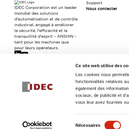
Où acheter
Support
IDEC Corporation est un leader
Nous contacter
Distributeurs en ligne
mondial des solutions
d'automatisation et de contrôle
industriel, engagé à améliorer
la sécurité, l'efficacité et la
tranquillité d'esprit – ANSHIN –
tant pour les machines que
pour leurs opérateurs.
Ce site web utilise des co
Abonnez-vous à notre newsletter
Les cookies nous permetten
fonctionnalités relatives 
Inscrivez-vou
également des informations
sociaux, de publicité et d
vous leur avez fournies ou 
© 2026 IDEC Corporation
Politique de confidentialité
Cond
Sélection
Nécessaires
DÉTAILS DU PROD
du