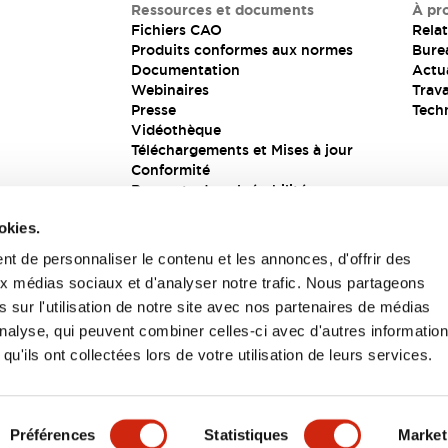
Ressources et documents
À pr
Fichiers CAO
Relat
Produits conformes aux normes
Bure
Documentation
Actua
Webinaires
Trava
Presse
Tech
Vidéothèque
Téléchargements et Mises à jour
Conformité
Rapports de vulnérabilité
Solution de sécurité
okies.
t de personnaliser le contenu et les annonces, d'offrir des
aux médias sociaux et d'analyser notre trafic. Nous partageons
s
 sur l'utilisation de notre site avec nos partenaires de médias
'analyse, qui peuvent combiner celles-ci avec d'autres informatio
qu'ils ont collectées lors de votre utilisation de leurs services.
itions générales
Préférences
Statistiques
Market
UIT
CARACTÉRISTIQUES CLÉS
SPÉCIFICATIONS
D