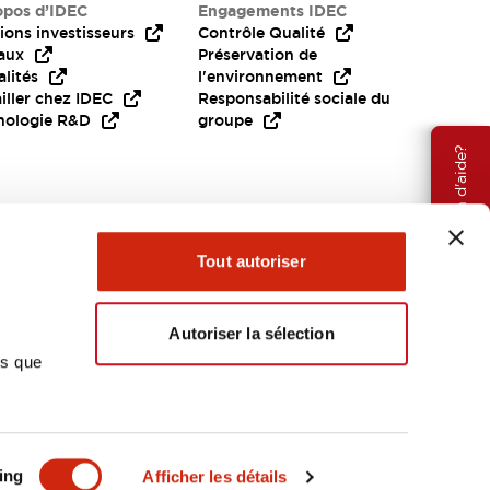
opos d’IDEC
Engagements IDEC
ions investisseurs
Contrôle Qualité
aux
Préservation de
lités
l'environnement
iller chez IDEC
Responsabilité sociale du
nologie R&D
groupe
Besoin d'aide?
Tout autoriser
Autoriser la sélection
ns que
EMEA
ing
Afficher les détails
OCUMENTS ET FICHIERS