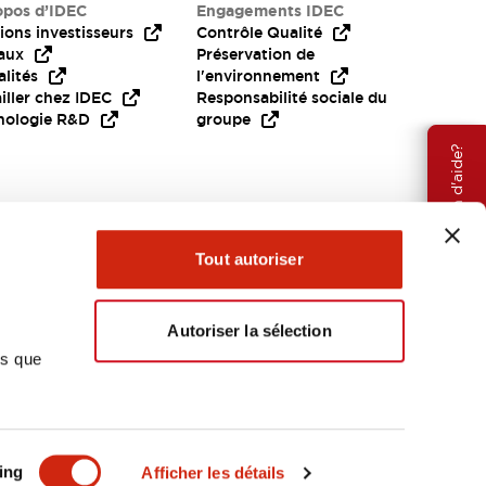
opos d’IDEC
Engagements IDEC
ions investisseurs
Contrôle Qualité
aux
Préservation de
lités
l'environnement
iller chez IDEC
Responsabilité sociale du
nologie R&D
groupe
Besoin d'aide?
Tout autoriser
Autoriser la sélection
ns que
EMEA
ing
Afficher les détails
OCUMENTS ET FICHIERS