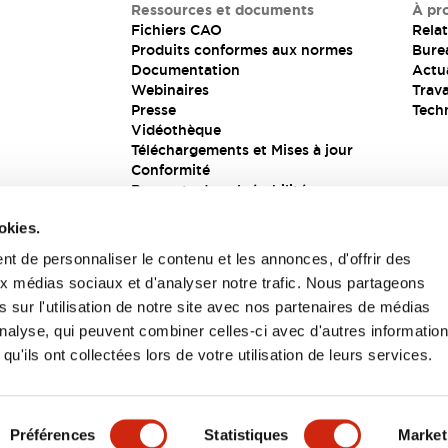
Ressources et documents
À pr
Fichiers CAO
Relat
Produits conformes aux normes
Bure
Documentation
Actua
Webinaires
Trava
Presse
Tech
Vidéothèque
Téléchargements et Mises à jour
Conformité
Rapports de vulnérabilité
Solution de sécurité
okies.
t de personnaliser le contenu et les annonces, d'offrir des
aux médias sociaux et d'analyser notre trafic. Nous partageons
s
 sur l'utilisation de notre site avec nos partenaires de médias
'analyse, qui peuvent combiner celles-ci avec d'autres informatio
qu'ils ont collectées lors de votre utilisation de leurs services.
itions générales
Préférences
Statistiques
Market
UIT
CARACTÉRISTIQUES CLÉS
SPÉCIFICATIONS
D