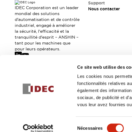
Où acheter
Support
IDEC Corporation est un leader
Nous contacter
Distributeurs en ligne
mondial des solutions
d'automatisation et de contrôle
industriel, engagé à améliorer
la sécurité, l'efficacité et la
tranquillité d'esprit – ANSHIN –
tant pour les machines que
pour leurs opérateurs.
Ce site web utilise des co
Abonnez-vous à notre newsletter
Les cookies nous permetten
fonctionnalités relatives 
Inscrivez-vou
également des informations
sociaux, de publicité et d
vous leur avez fournies ou 
© 2026 IDEC Corporation
Politique de confidentialité
Cond
Sélection
Nécessaires
DÉTAILS DU PROD
du