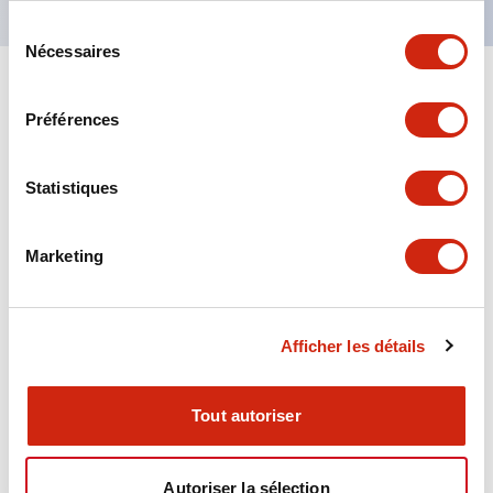
Sélection
Nécessaires
du
consentement
+
Spécifications
Tout développer
Préférences
Aesthetic Specifications
Statistiques
Environmental Specifications
Marketing
Functional Specifications
Mechanical Specifications
Afficher les détails
Mounting and Installation Specifications
Tout autoriser
Autoriser la sélection