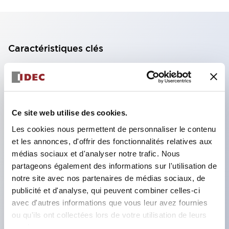
Caractéristiques clés
Bloc de contact à 2 étages avec 2 contacts,
permettant une configuration à 4 contacts
(assurant l'isolation entre les 2 contacts).
Ce site web utilise des cookies.
Profondeur du panneau de 39,9 mm (*bloc de
Les cookies nous permettent de personnaliser le contenu
contact à 11 étages), 59,9 mm (*bloc de contact à
et les annonces, d'offrir des fonctionnalités relatives aux
22 étages). Conception peu encombrante
médias sociaux et d'analyser notre trafic. Nous
possible.
partageons également des informations sur l'utilisation de
notre site avec nos partenaires de médias sociaux, de
Structure de sécurité de 3e génération :
publicité et d'analyse, qui peuvent combiner celles-ci
déclenchement à 2 actions, garde intégrée,
avec d'autres informations que vous leur avez fournies
structure de protection des doigts IP20.
ou qu'ils ont collectées lors de votre utilisation de leurs
services.