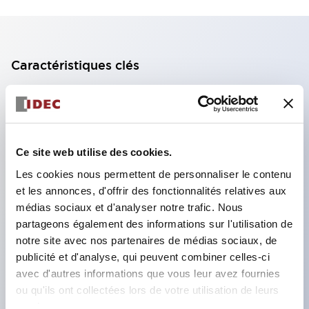
Caractéristiques clés
Bloc de contact à 2 étages avec 2 contacts,
permettant une configuration à 4 contacts
(assurant l'isolation entre les 2 contacts).
Ce site web utilise des cookies.
Profondeur du panneau de 39,9 mm (*bloc de
Les cookies nous permettent de personnaliser le contenu
contact à 11 étages), 59,9 mm (*bloc de contact à
et les annonces, d'offrir des fonctionnalités relatives aux
22 étages). Conception peu encombrante
médias sociaux et d'analyser notre trafic. Nous
possible.
partageons également des informations sur l'utilisation de
notre site avec nos partenaires de médias sociaux, de
Structure de sécurité de 3e génération :
publicité et d'analyse, qui peuvent combiner celles-ci
déclenchement à 2 actions, garde intégrée,
avec d'autres informations que vous leur avez fournies
structure de protection des doigts IP20.
ou qu'ils ont collectées lors de votre utilisation de leurs
services.