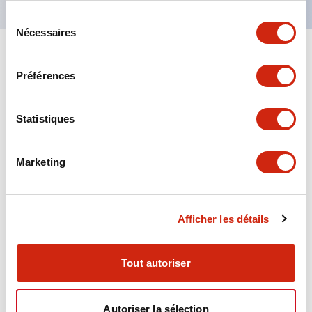
Sélection
Nécessaires
du
consentement
+
Spécifications
Tout développer
Préférences
Aesthetic Specifications
Statistiques
Environmental Specifications
Marketing
Functional Specifications
Mechanical Specifications
Afficher les détails
Mounting and Installation Specifications
Tout autoriser
Autoriser la sélection