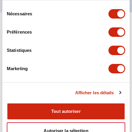
Sélection
Nécessaires
du
consentement
+
Spécifications
Tout développer
Préférences
Aesthetic Specifications
Statistiques
Environmental Specifications
Marketing
Functional Specifications
Mechanical Specifications
Afficher les détails
Mounting and Installation Specifications
Tout autoriser
Autoriser la sélection