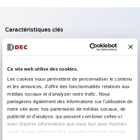
Caractéristiques clés
Bloc de contact à 2 étages avec 2 contacts,
permettant une configuration à 4 contacts
(assurant l'isolation entre les 2 contacts).
Ce site web utilise des cookies.
Profondeur du panneau de 39,9 mm (*bloc de
Les cookies nous permettent de personnaliser le contenu
contact à 11 étages), 59,9 mm (*bloc de contact à
et les annonces, d'offrir des fonctionnalités relatives aux
22 étages). Conception peu encombrante
médias sociaux et d'analyser notre trafic. Nous
possible.
partageons également des informations sur l'utilisation de
notre site avec nos partenaires de médias sociaux, de
Structure de sécurité de 3e génération :
publicité et d'analyse, qui peuvent combiner celles-ci
déclenchement à 2 actions, garde intégrée,
avec d'autres informations que vous leur avez fournies
structure de protection des doigts IP20.
ou qu'ils ont collectées lors de votre utilisation de leurs
services.