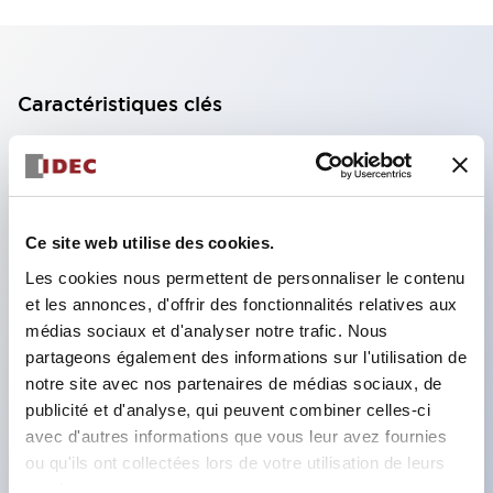
Caractéristiques clés
Bloc de contact à 2 étages avec 2 contacts,
permettant une configuration à 4 contacts
(assurant l'isolation entre les 2 contacts).
Ce site web utilise des cookies.
Profondeur du panneau de 39,9 mm (*bloc de
Les cookies nous permettent de personnaliser le contenu
contact à 11 étages), 59,9 mm (*bloc de contact à
et les annonces, d'offrir des fonctionnalités relatives aux
22 étages). Conception peu encombrante
médias sociaux et d'analyser notre trafic. Nous
possible.
partageons également des informations sur l'utilisation de
notre site avec nos partenaires de médias sociaux, de
Structure de sécurité de 3e génération :
publicité et d'analyse, qui peuvent combiner celles-ci
déclenchement à 2 actions, garde intégrée,
avec d'autres informations que vous leur avez fournies
structure de protection des doigts IP20.
ou qu'ils ont collectées lors de votre utilisation de leurs
services.