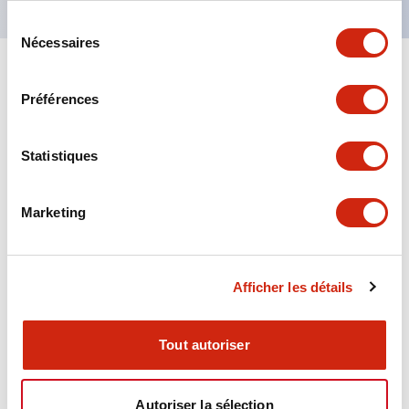
Sélection
Nécessaires
du
consentement
+
Spécifications
Tout développer
Préférences
Aesthetic Specifications
Statistiques
Environmental Specifications
Marketing
Functional Specifications
Mechanical Specifications
Afficher les détails
Mounting and Installation Specifications
Tout autoriser
Autoriser la sélection