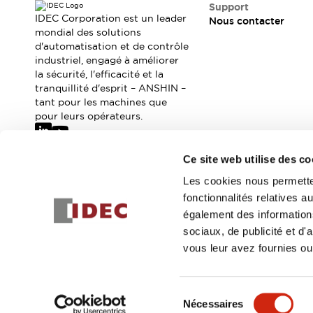
Où acheter
Support
IDEC Corporation est un leader
Nous contacter
Distributeurs en ligne
mondial des solutions
d'automatisation et de contrôle
industriel, engagé à améliorer
la sécurité, l'efficacité et la
tranquillité d'esprit – ANSHIN –
tant pour les machines que
pour leurs opérateurs.
Ce site web utilise des co
Abonnez-vous à notre newsletter
Les cookies nous permetten
fonctionnalités relatives 
Inscrivez-vou
également des informations
sociaux, de publicité et d
vous leur avez fournies ou 
© 2026 IDEC Corporation
Politique de confidentialité
Cond
Sélection
Nécessaires
DÉTAILS DU PROD
du