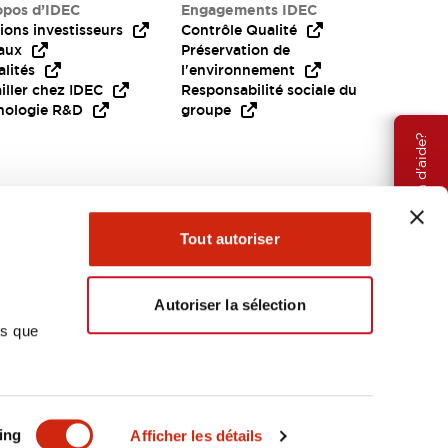
opos d’IDEC
Engagements IDEC
ions investisseurs
Contrôle Qualité
aux
Préservation de
lités
l'environnement
iller chez IDEC
Responsabilité sociale du
nologie R&D
groupe
Besoin d'aide?
Tout autoriser
Autoriser la sélection
ns que
EMEA
ing
Afficher les détails
OCUMENTS ET FICHIERS