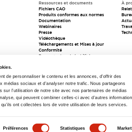
Ressources et documents
À pr
Fichiers CAO
Relat
Produits conformes aux normes
Bure
Documentation
Actua
Webinaires
Trava
Presse
Tech
Vidéothèque
Téléchargements et Mises à jour
Conformité
Rapports de vulnérabilité
Solution de sécurité
okies.
t de personnaliser le contenu et les annonces, d'offrir des
aux médias sociaux et d'analyser notre trafic. Nous partageons
s
 sur l'utilisation de notre site avec nos partenaires de médias
'analyse, qui peuvent combiner celles-ci avec d'autres informatio
qu'ils ont collectées lors de votre utilisation de leurs services.
itions générales
Préférences
Statistiques
Market
UIT
CARACTÉRISTIQUES CLÉS
SPÉCIFICATIONS
D