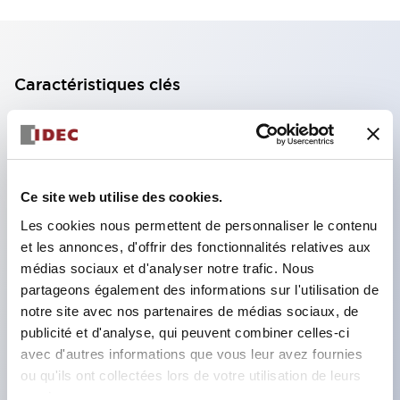
Caractéristiques clés
Bloc de contact à 2 étages avec 2 contacts,
permettant une configuration à 4 contacts
(assurant l'isolation entre les 2 contacts).
Ce site web utilise des cookies.
Profondeur du panneau de 39,9 mm (*bloc de
Les cookies nous permettent de personnaliser le contenu
contact à 11 étages), 59,9 mm (*bloc de contact à
et les annonces, d'offrir des fonctionnalités relatives aux
22 étages). Conception peu encombrante
médias sociaux et d'analyser notre trafic. Nous
possible.
partageons également des informations sur l'utilisation de
notre site avec nos partenaires de médias sociaux, de
Structure de sécurité de 3e génération :
publicité et d'analyse, qui peuvent combiner celles-ci
déclenchement à 2 actions, garde intégrée,
avec d'autres informations que vous leur avez fournies
structure de protection des doigts IP20.
ou qu'ils ont collectées lors de votre utilisation de leurs
services.