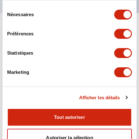
Sélection
Nécessaires
du
consentement
+
Spécifications
Tout développer
Préférences
Aesthetic Specifications
Statistiques
Environmental Specifications
Marketing
Functional Specifications
Mechanical Specifications
Afficher les détails
Mounting and Installation Specifications
Tout autoriser
Autoriser la sélection