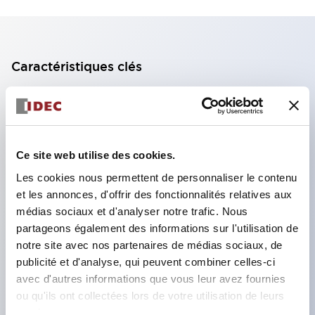
Caractéristiques clés
Bloc de contact à 2 étages avec 2 contacts,
permettant une configuration à 4 contacts
(assurant l'isolation entre les 2 contacts).
Ce site web utilise des cookies.
Profondeur du panneau de 39,9 mm (*bloc de
Les cookies nous permettent de personnaliser le contenu
contact à 11 étages), 59,9 mm (*bloc de contact à
et les annonces, d'offrir des fonctionnalités relatives aux
22 étages). Conception peu encombrante
médias sociaux et d'analyser notre trafic. Nous
possible.
partageons également des informations sur l'utilisation de
notre site avec nos partenaires de médias sociaux, de
Structure de sécurité de 3e génération :
publicité et d'analyse, qui peuvent combiner celles-ci
déclenchement à 2 actions, garde intégrée,
avec d'autres informations que vous leur avez fournies
structure de protection des doigts IP20.
ou qu'ils ont collectées lors de votre utilisation de leurs
services.