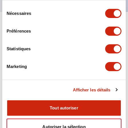
Sélection
Nécessaires
du
consentement
+
Spécifications
Tout développer
Préférences
Aesthetic Specifications
Statistiques
Environmental Specifications
Marketing
Functional Specifications
Mechanical Specifications
Afficher les détails
Mounting and Installation Specifications
Tout autoriser
Autoriser la sélection