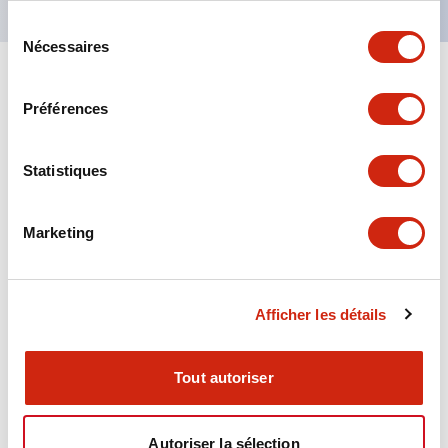
Sélection
Nécessaires
du
consentement
+
Spécifications
Tout développer
Préférences
Aesthetic Specifications
Statistiques
Environmental Specifications
Marketing
Functional Specifications
Mechanical Specifications
Afficher les détails
Mounting and Installation Specifications
Tout autoriser
Autoriser la sélection