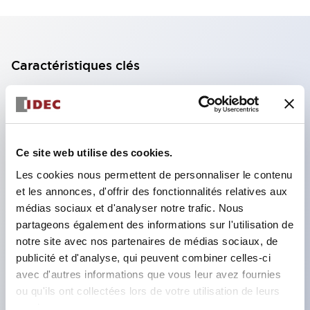
Caractéristiques clés
Bloc de contact à 2 étages avec 2 contacts,
permettant une configuration à 4 contacts
(assurant l'isolation entre les 2 contacts).
Ce site web utilise des cookies.
Profondeur du panneau de 39,9 mm (*bloc de
Les cookies nous permettent de personnaliser le contenu
contact à 11 étages), 59,9 mm (*bloc de contact à
et les annonces, d'offrir des fonctionnalités relatives aux
22 étages). Conception peu encombrante
médias sociaux et d'analyser notre trafic. Nous
possible.
partageons également des informations sur l'utilisation de
notre site avec nos partenaires de médias sociaux, de
Structure de sécurité de 3e génération :
publicité et d'analyse, qui peuvent combiner celles-ci
déclenchement à 2 actions, garde intégrée,
avec d'autres informations que vous leur avez fournies
structure de protection des doigts IP20.
ou qu'ils ont collectées lors de votre utilisation de leurs
services.