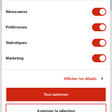
Sélection
Nécessaires
du
consentement
+
Spécifications
Tout développer
Préférences
Aesthetic Specifications
Statistiques
Environmental Specifications
Marketing
Functional Specifications
Mechanical Specifications
Afficher les détails
Mounting and Installation Specifications
Tout autoriser
Autoriser la sélection