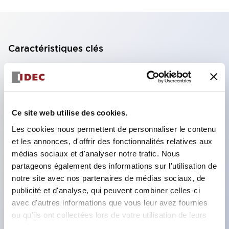
Caractéristiques clés
Bloc de contact à 2 étages avec 2 contacts,
permettant une configuration à 4 contacts
(assurant l'isolation entre les 2 contacts).
Ce site web utilise des cookies.
Profondeur du panneau de 39,9 mm (*bloc de
Les cookies nous permettent de personnaliser le contenu
contact à 11 étages), 59,9 mm (*bloc de contact à
et les annonces, d'offrir des fonctionnalités relatives aux
22 étages). Conception peu encombrante
médias sociaux et d'analyser notre trafic. Nous
possible.
partageons également des informations sur l'utilisation de
notre site avec nos partenaires de médias sociaux, de
Structure de sécurité de 3e génération :
publicité et d'analyse, qui peuvent combiner celles-ci
déclenchement à 2 actions, garde intégrée,
avec d'autres informations que vous leur avez fournies
structure de protection des doigts IP20.
ou qu'ils ont collectées lors de votre utilisation de leurs
services.