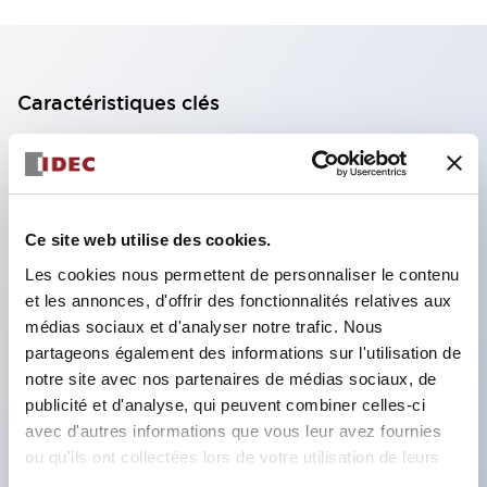
Caractéristiques clés
Bloc de contact à 2 étages avec 2 contacts,
permettant une configuration à 4 contacts
(assurant l'isolation entre les 2 contacts).
Ce site web utilise des cookies.
Profondeur du panneau de 39,9 mm (*bloc de
Les cookies nous permettent de personnaliser le contenu
contact à 11 étages), 59,9 mm (*bloc de contact à
et les annonces, d'offrir des fonctionnalités relatives aux
22 étages). Conception peu encombrante
médias sociaux et d'analyser notre trafic. Nous
possible.
partageons également des informations sur l'utilisation de
notre site avec nos partenaires de médias sociaux, de
Structure de sécurité de 3e génération :
publicité et d'analyse, qui peuvent combiner celles-ci
déclenchement à 2 actions, garde intégrée,
avec d'autres informations que vous leur avez fournies
structure de protection des doigts IP20.
ou qu'ils ont collectées lors de votre utilisation de leurs
services.