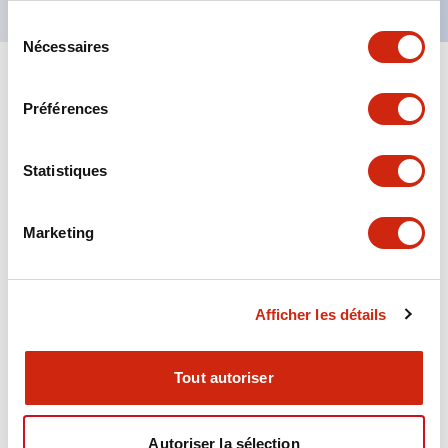
Sélection
Nécessaires
du
consentement
+
Spécifications
Tout développer
Préférences
Aesthetic Specifications
Statistiques
Environmental Specifications
Marketing
Functional Specifications
Mechanical Specifications
Afficher les détails
Mounting and Installation Specifications
Tout autoriser
Autoriser la sélection