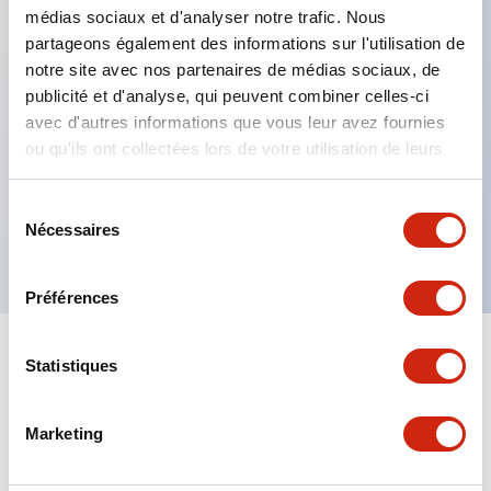
médias sociaux et d'analyser notre trafic. Nous
partageons également des informations sur l'utilisation de
notre site avec nos partenaires de médias sociaux, de
Caractéristiques clés
publicité et d'analyse, qui peuvent combiner celles-ci
avec d'autres informations que vous leur avez fournies
Bloc de contact série L6/H6
ou qu'ils ont collectées lors de votre utilisation de leurs
Bornier à languette
services.
Contacts en argent
Sélection
Nécessaires
Configuration des contacts : 2C
du
consentement
Préférences
Statistiques
Documents et fichiers
Marketing
Catalogues Et Brochures