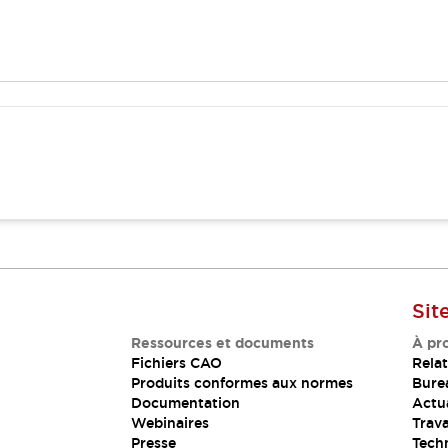
Sit
Ressources et documents
À pr
Fichiers CAO
Relat
Produits conformes aux normes
Bure
Documentation
Actua
Webinaires
Trava
Presse
Tech