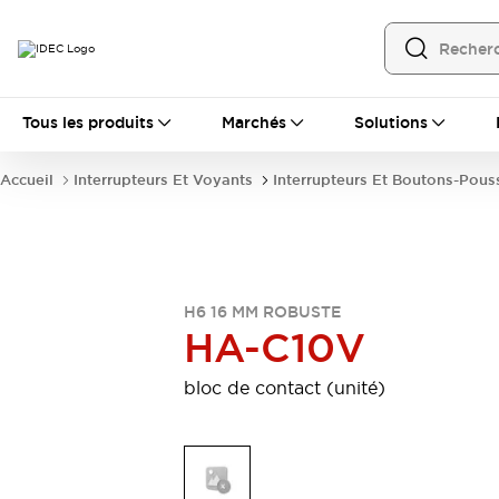
Tous les produits
Tous les produits
Marchés
Solutions
Automatisation
Automate Programmable Industriel (PLC)
Accueil
Interrupteurs Et Voyants
Interrupteurs Et Boutons-Pous
Équipements Ethernet industriels
Interfaces Opérateur
Tout explorer
Composants industriels
Alimentations électriques
Dispositifs de connexion
H6 16 MM ROBUSTE
Dispositifs de protection de circuit
HA-C10V
Éclairage LED
Relais et Minuteurs
Tout explorer
bloc de contact (unité)
Détection
Capteurs
Auto-identification
Tout explorer
Interrupteurs et voyants
Interrupteurs et boutons-poussoirs