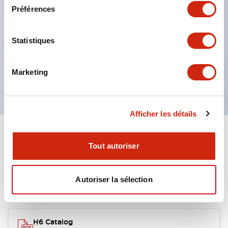
Structure robuste résistante aux vibrations et aux
Préférences
chocs, conçue avec une protection IP65 offrant
une excellente résistance environnementale.
Statistiques
Certification UL, CSA.
Conforme aux normes EN (Europe). (EN60947-5-
Marketing
1, certification TÜV Rheinland)
Afficher les détails
Documents et fichiers
Tout autoriser
Autoriser la sélection
Catalogues Et Brochures
H6 Catalog