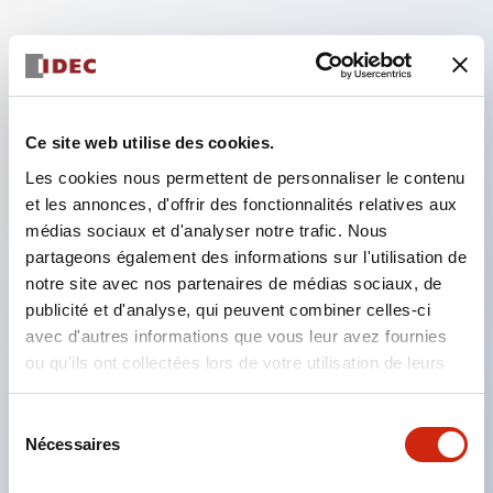
Caractéristiques clés
Adoption d'une structure séparée avec un
Ce site web utilise des cookies.
mécanisme de levier de verrouillage amovible
Les cookies nous permettent de personnaliser le contenu
Utilisation d'une taille de □24 mm et Ø24 mm
et les annonces, d'offrir des fonctionnalités relatives aux
(bague) permettant le travail avec le pouce ou des
médias sociaux et d'analyser notre trafic. Nous
partageons également des informations sur l'utilisation de
gants de travail
notre site avec nos partenaires de médias sociaux, de
Augmentation de la charge d'opération et du long
publicité et d'analyse, qui peuvent combiner celles-ci
déplacement pour prévenir les fausses manœuvres
avec d'autres informations que vous leur avez fournies
et améliorer la sécurité d'utilisation.
ou qu'ils ont collectées lors de votre utilisation de leurs
services.
Montage en contact étroit possible, avec un retrait
Sélection
et une installation faciles des unités de contact
Nécessaires
du
même en montage en contact étroit.
consentement