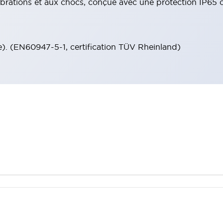
ibrations et aux chocs, conçue avec une protection IP65 o
. (EN60947-5-1, certification TÜV Rheinland)