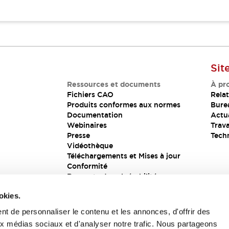
Sit
Ressources et documents
À pr
Fichiers CAO
Relat
Produits conformes aux normes
Bure
Documentation
Actua
Webinaires
Trava
Presse
Tech
Vidéothèque
Téléchargements et Mises à jour
Conformité
Rapports de vulnérabilité
Solution de sécurité
okies.
t de personnaliser le contenu et les annonces, d'offrir des
aux médias sociaux et d'analyser notre trafic. Nous partageons
s