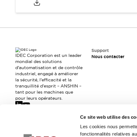
Sécurité Collaborative (Safety 2.0)
Lois et normes relatives à la sécurité
Cours sur l'équipement de sécurité
Tout explorer
Tout explorer
Ressources
Fichiers CAO
Support
Produits conformes aux normes
IDEC Corporation est un leader
Nous contacter
Documentation
Webinaires
mondial des solutions
Presse
Vidéothèque
d'automatisation et de contrôle
industriel, engagé à améliorer
Téléchargements et Mises à jour
la sécurité, l'efficacité et la
Conformité
tranquillité d'esprit – ANSHIN –
Rapports de vulnérabilité
tant pour les machines que
Outils de sélection
pour leurs opérateurs.
Quoi de neuf
Blog
Ce site web utilise des co
Événements / Séminaires
Abonnez-vous à notre newsletter
Support
Les cookies nous permetten
Nous contacter
fonctionnalités relatives 
Inscrivez-vou