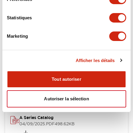
Environmental Specifications
Statistiques
Mechanical Specifications
Marketing
Mounting and Installation Specifications
Afficher les détails
Documents et fichiers
Tout autoriser
Catalogues Et Brochures
Fichiers CAO
Approbations Et 
Autoriser la sélection
A Series Catalog
04/09/2025
.PDF
498.62KB