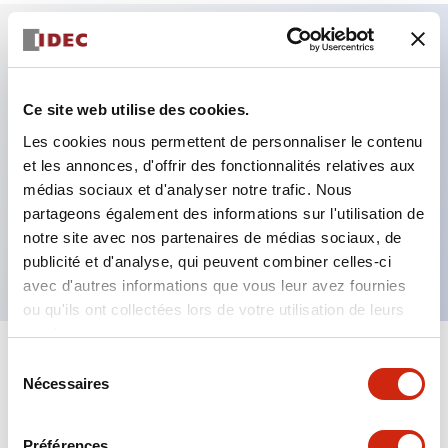
Caractéristiques clés
Ce site web utilise des cookies.
Système de borne arrière améliorant la facilité de
Les cookies nous permettent de personnaliser le contenu
travail
et les annonces, d'offrir des fonctionnalités relatives aux
Surface de borne plate unifiée à 22 mm de
médias sociaux et d'analyser notre trafic. Nous
partageons également des informations sur l'utilisation de
longueur pour toute la série
notre site avec nos partenaires de médias sociaux, de
Produit certifié UL et CSA
publicité et d'analyse, qui peuvent combiner celles-ci
avec d'autres informations que vous leur avez fournies
ou qu'ils ont collectées lors de votre utilisation de leurs
services.
Sélection
+
Spécifications
Tout développer
Nécessaires
du
consentement
Aesthetic Specifications
Préférences