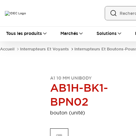
Tous les produits
Tous les produits
Marchés
Solutions
Automatisation
Automate Programmable Industriel (PLC)
Accueil
Interrupteurs Et Voyants
Interrupteurs Et Boutons-Pous
Équipements Ethernet industriels
Interfaces Opérateur
Tout explorer
Composants industriels
Alimentations électriques
A1 10 MM UNIBODY
Dispositifs de connexion
AB1H-BK1-
Dispositifs de protection de circuit
Éclairage LED
Relais et Minuteurs
BPN02
Tout explorer
Détection
bouton (unité)
Capteurs
Auto-identification
Tout explorer
Interrupteurs et voyants
Interrupteurs et boutons-poussoirs