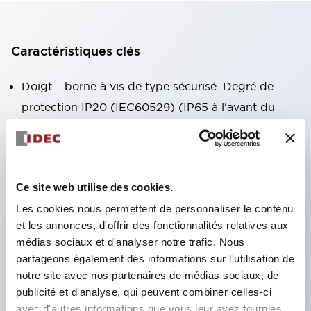
Caractéristiques clés
Doigt – borne à vis de type sécurisé. Degré de
protection IP20 (IEC60529) (IP65 à l'avant du
panneau).
Bloc de contacts combiné facilitant l'installation et
le démontage.
Ce site web utilise des cookies.
Cadre noir, cadre argenté.
Les cookies nous permettent de personnaliser le contenu
Également équipé d'un interrupteur à clé, d'un
et les annonces, d'offrir des fonctionnalités relatives aux
voyant intégré, gamme variée ! Dispositif d'arrêt
médias sociaux et d'analyser notre trafic. Nous
d'urgence conforme aux normes internationales.
partageons également des informations sur l'utilisation de
Disponible en version éclairée et non éclairée.
notre site avec nos partenaires de médias sociaux, de
publicité et d'analyse, qui peuvent combiner celles-ci
Modes de réinitialisation par tirage ou rotation.
avec d'autres informations que vous leur avez fournies